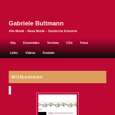
Gabriele Bultmann
Alte Musik – Neue Musik – Szenische Konzerte
Hauptmenü
Vita
Ensembles
Termine
CDs
Fotos
Zum Inhalt wechseln
Zum sekundären Inhalt wechseln
Links
Videos
Kontakt
Willkommen