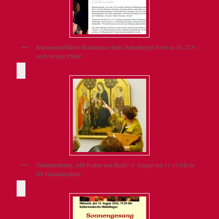
Kammermusikkurs Renaissance beim Wittenberger Festival 18.-22.9. –
noch wenige Plätze!
Tandemführung „Mit Psalter und Harfe“ 9. August um 11-13 Uhr in
der Gemäldegalerie