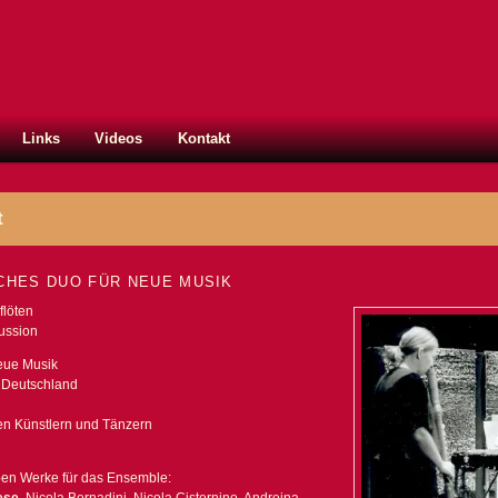
Links
Videos
Kontakt
t
SCHES DUO FÜR NEUE MUSIK
flöten
ussion
eue Musik
nd Deutschland
en Künstlern und Tänzern
en Werke für das Ensemble: