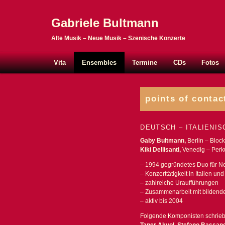
Gabriele Bultmann
Alte Musik – Neue Musik – Szenische Konzerte
Hauptmenü
Zum Inhalt wechseln
Zum sekundären Inhalt wechseln
Vita
Ensembles
Termine
CDs
Fotos
points of contac
DEUTSCH – ITALIENI
Gaby Bultmann,
Berlin – Block
Kiki Dellisanti,
Venedig – Perk
– 1994 gegründetes Duo für N
– Konzerttätigkeit in Italien u
– zahlreiche Uraufführungen
– Zusammenarbeit mit bildend
– aktiv bis 2004
Folgende Komponisten schrieb