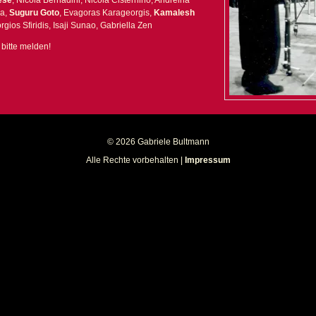
ese
, Nicola Bernadini, Nicola Cisternino, Andreina
ma,
Suguru Goto
, Evagoras Karageorgis,
Kamalesh
rgios Sfiridis, Isaji Sunao, Gabriella Zen
 bitte melden!
© 2026 Gabriele Bultmann
Alle Rechte vorbehalten |
Impressum