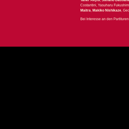
Taner Akyol
,
Stefano Bassan
Costantini, Yasuharu Fukushi
Maitra
,
Makiko Nishikaze
, Geo
Bei Interesse an den Partituren