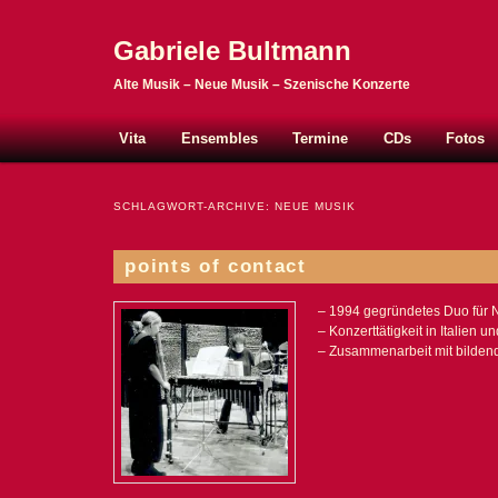
Gabriele Bultmann
Alte Musik – Neue Musik – Szenische Konzerte
Hauptmenü
Zum Inhalt wechseln
Zum sekundären Inhalt wechseln
Vita
Ensembles
Termine
CDs
Fotos
SCHLAGWORT-ARCHIVE:
NEUE MUSIK
points of contact
– 1994 gegründetes Duo für 
– Konzerttätigkeit in Italien 
– Zusammenarbeit mit bilden