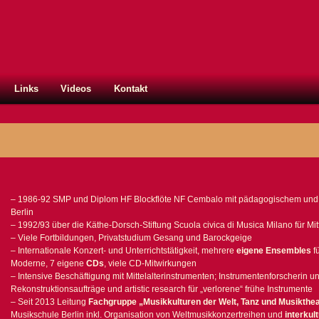
Links
Videos
Kontakt
– 1986-92 SMP und Diplom HF Blockflöte NF Cembalo mit pädagogischem un
Berlin
– 1992/93 über die Käthe-Dorsch-Stiftung Scuola civica di Musica Milano für Mit
– Viele Fortbildungen, Privatstudium Gesang und Barockgeige
– Internationale Konzert- und Unterrichtstätigkeit, mehrere
eigene Ensembles
fü
Moderne, 7 eigene
CDs
, viele CD-Mitwirkungen
– Intensive Beschäftigung mit Mittelalterinstrumenten; Instrumentenforscherin u
Rekonstruktionsaufträge und artistic research für „verlorene“ frühe Instrumente
– Seit 2013 Leitung
Fachgruppe „Musikkulturen der Welt, Tanz und Musikthea
Musikschule Berlin inkl. Organisation von Weltmusikkonzertreihen und
interkul