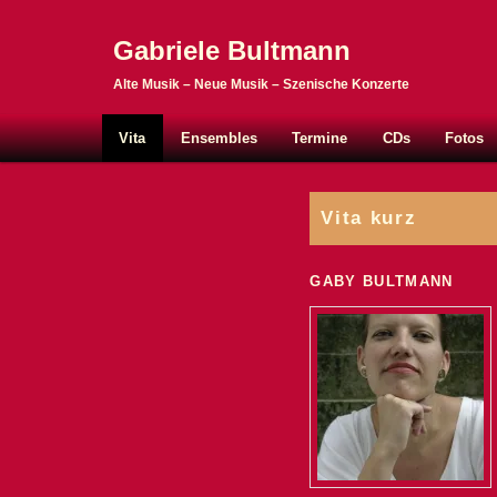
Gabriele Bultmann
Alte Musik – Neue Musik – Szenische Konzerte
Hauptmenü
Zum Inhalt wechseln
Zum sekundären Inhalt wechseln
Vita
Ensembles
Termine
CDs
Fotos
Vita kurz
GABY BULTMANN