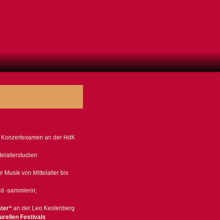
d Konzertexamen an der HdK
telalterstudien
r Musik von Mittelalter bis
nd -sammlerin;
ter“
an der Leo Kestenberg
turellen Festivals