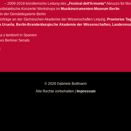
– 2009-2018 künstlerische Leitung des
„Festival dell’Armonia“
Abruzzo für Mu
e/didaktische Konzerte/ Workshops im
Musikinstrumenten-Museum Berlin
in der Gemäldegalerie Berlin
Vorträge an der Sächsischen Akademie der Wissenschaften Leipzig,
Praetorius Ta
a Urueña
,
Berlin-Brandenburgische Akademie der Wissenschaften,
Landesmus
a y tamboril in Spanien
es Berliner Senats
d
© 2026 Gabriele Bultmann
Alle Rechte vorbehalten |
Impressum