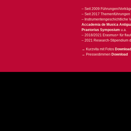
– Seit 2009 Führungen/Vorträg
– Seit 2017 Themenführungen 
– Instrumentengeschichtliche 
Accademia de Musica Antigu
Praetorius Symposium
u.a.
– 2018/2021 Erasmus+ für flaut
– 2021 Research-Stipendium d
→ Kurzvita mit Fotos
Downloa
→ Pressestimmen
Download