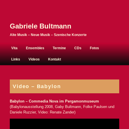
Gabriele Bultmann
Alte Musik – Neue Musik – Szenische Konzerte
Hauptmenü
Vita
Ensembles
Termine
CDs
Fotos
Zum Inhalt wechseln
Zum sekundären Inhalt wechseln
Links
Videos
Kontakt
Video – Babylon
Babylon – Commedia Nova im Pergamonmuseum
(Babylonausstellung 2008, Gaby Bultmann, Folke Paulsen und
Daniele Ruzzier, Video: Renate Zander)