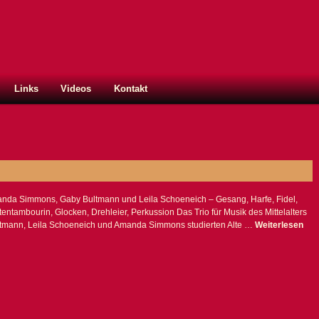
Links
Videos
Kontakt
anda Simmons, Gaby Bultmann und Leila Schoeneich – Gesang, Harfe, Fidel,
itentambourin, Glocken, Drehleier, Perkussion Das Trio für Musik des Mittelalters
ltmann, Leila Schoeneich und Amanda Simmons studierten Alte …
Weiterlesen