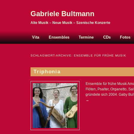
Gabriele Bultmann
Alte Musik – Neue Musik – Szenische Konzerte
Hauptmenü
Zum Inhalt wechseln
Zum sekundären Inhalt wechseln
Vita
Ensembles
Termine
CDs
Fotos
SCHLAGWORT-ARCHIVE:
ENSEMBLE FÜR FRÜHE MUSIK
Triphonia
Ensemble für frühe Musik Am
Flöten, Psalter, Organetto, Sa
gründete sich 2004. Gaby Bu
→