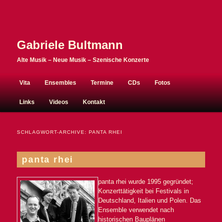
Gabriele Bultmann
Alte Musik – Neue Musik – Szenische Konzerte
Hauptmenü
Vita
Ensembles
Termine
CDs
Fotos
Zum Inhalt wechseln
Zum sekundären Inhalt wechseln
Links
Videos
Kontakt
SCHLAGWORT-ARCHIVE:
PANTA RHEI
panta rhei
panta rhei wurde 1995 gegründet;
Konzerttätigkeit bei Festivals in
Deutschland, Italien und Polen. Das
Ensemble verwendet nach
historischen Bauplänen